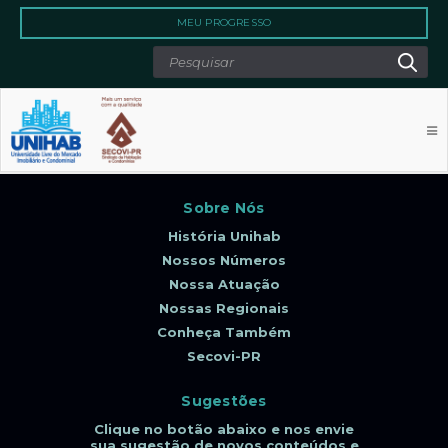
Qu
Search
MEU PROGRESSO
Sobre Nós
História Unihab
Nossos Números
Nossa Atuação
Nossas Regionais
Conheça Também
Secovi-PR
Sugestões
Clique no botão abaixo e nos envie
sua sugestão de novos conteúdos e