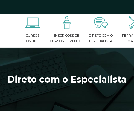
ados de preenchimento automático estiverem disponíveis, use
CURSOS
INSCRIÇÕES DE
DIRETO COM O
FERRA
ONLINE
CURSOS E EVENTOS
ESPECIALISTA
E MAT
Direto com o Especialista