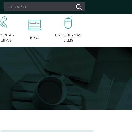
 as setas para cima e para baixo para revisar e digite para
MENTAS
LINKS, NORMAS
BLOG
ERIAIS
E LEIS