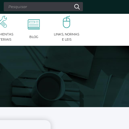
 as setas para cima e para baixo para revisar e digite para
MENTAS
LINKS, NORMAS
BLOG
ERIAIS
E LEIS