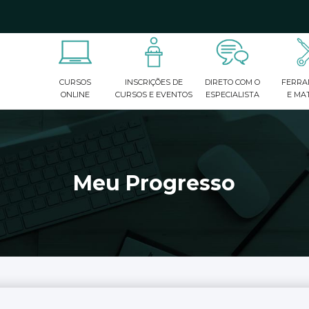
ados de preenchimento automático estiverem disponíveis, use
CURSOS
INSCRIÇÕES DE
DIRETO COM O
FERRA
ONLINE
CURSOS E EVENTOS
ESPECIALISTA
E MAT
Meu Progresso