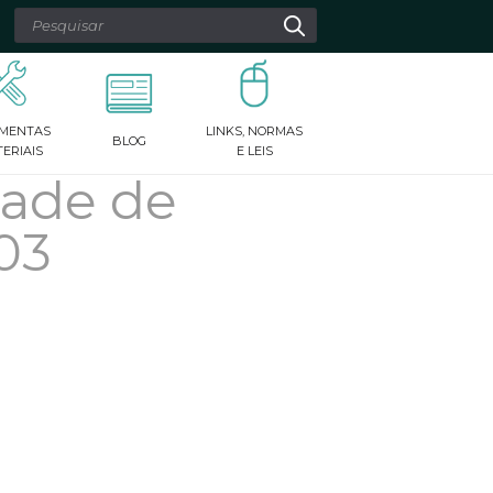
 as setas para cima e para baixo para revisar e digite para
MENTAS
LINKS, NORMAS
BLOG
ERIAIS
E LEIS
idade de
03