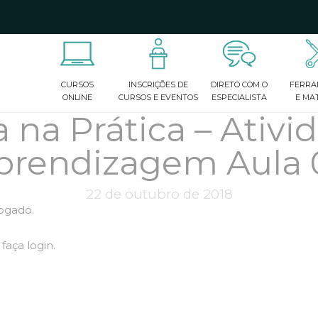
ados de preenchimento automático estiverem disponíveis, use
CURSOS
INSCRIÇÕES DE
DIRETO COM O
FERRA
ONLINE
CURSOS E EVENTOS
ESPECIALISTA
E MAT
a na Prática – Ativ
prendizagem Aula 
22 de outubro de 2018
logado.
faça login.