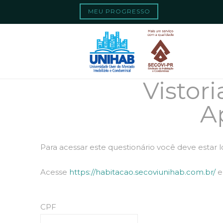
Quando os result
Search
MEU PROGRESSO
Vistori
A
Para acessar este questionário você deve estar 
Acesse
https://habitacao.secoviunihab.com.br/
e 
CPF