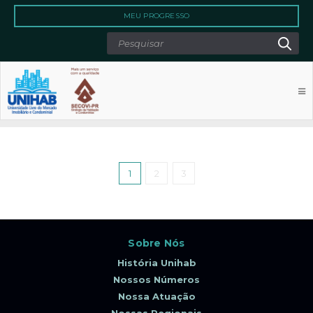
Qu
Search
MEU PROGRESSO
1
2
3
Sobre Nós
História Unihab
Nossos Números
Nossa Atuação
Nossas Regionais