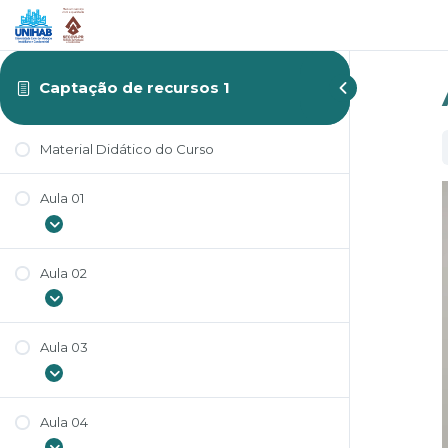
Captação de recursos 1
Material Didático do Curso
Aula 01
Aula 02
Aula 01
Atividade de Aprendizagem da Aula
01
Aula 03
Aula 02
Atividade de Aprendizagem da Aula
02
Aula 04
Aula 03